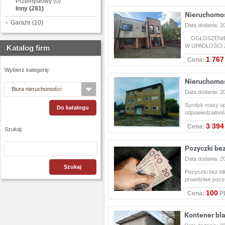
Przemysłowy (0)
Inny (281)
Nieruchomo
Garaże
(10)
Data dodania: 2
OGŁOSZENIE 
W UPADŁOŚCI Z
Katalog firm
1 767
Cena:
Wybierz kategorię:
Nieruchomoś
Biura nieruchomości
Data dodania: 2
Syndyk masy up
odpowiedzialno
3 394
Cena:
Szukaj:
Pozyczki bez
Data dodania: 2
Pozyczki bez bik
prawdziwe pozy
100
Cena:
P
Kontener bl