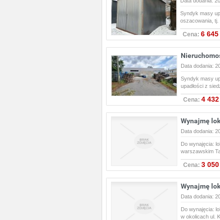
Data dodania: 2
Syndyk masy upa
oszacowania, tj.
6 645
Cena:
Nieruchomoś
Data dodania: 2
Syndyk masy upa
upadłości z sie
4 432
Cena:
Wynajmę lok
Data dodania: 2
Do wynajęcia: l
warszawskim T
3 050
Cena:
Wynajmę lok
Data dodania: 2
Do wynajęcia: l
w okolicach ul.