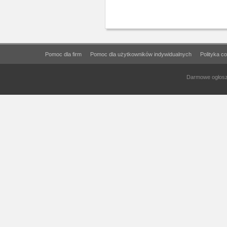
Pomoc dla firm
Pomoc dla użytkowników indywidualnych
Polityka c
Darmowe ogłosze