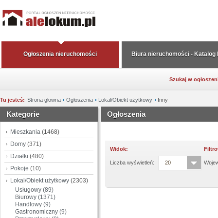
Ogłoszenia nieruchomości
Biura nieruchomości - Katalog
Szukaj w ogłoszen
Tu jesteś:
Strona głowna
Ogłoszenia
Lokal/Obiekt użytkowy
Inny
Kategorie
Ogłoszenia
Mieszkania
(1468)
Domy
(371)
Widok:
Filtr
Działki
(480)
Liczba wyświetleń:
20
Woje
Pokoje
(10)
Lokal/Obiekt użytkowy
(2303)
Usługowy (89)
Biurowy (1371)
Handlowy (9)
Gastronomiczny (9)