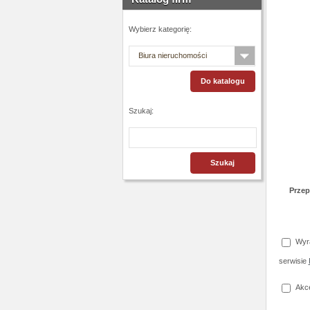
Wybierz kategorię:
Biura nieruchomości
Szukaj:
Przep
Wyra
serwisie
Akce