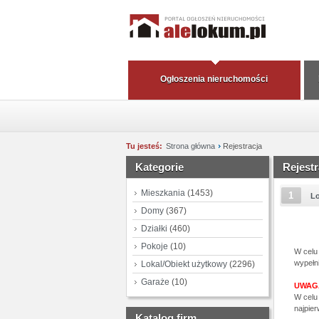
Ogłoszenia nieruchomości
Tu jesteś:
Strona główna
Rejestracja
Kategorie
Rejestr
Mieszkania
(1453)
1
L
Domy
(367)
Działki
(460)
Pokoje
(10)
W celu 
wypełn
Lokal/Obiekt użytkowy
(2296)
Garaże
(10)
UWAG
W celu 
najpier
Katalog firm