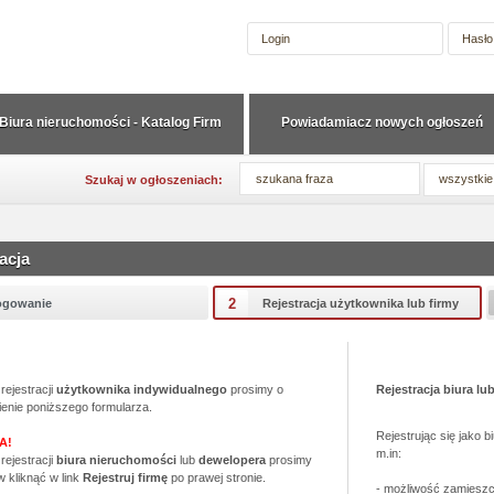
Biura nieruchomości - Katalog Firm
Powiadamiacz nowych ogłoszeń
wszystkie
Szukaj w ogłoszeniach:
acja
2
ogowanie
Rejestracja użytkownika lub firmy
rejestracji
użytkownika indywidualnego
prosimy o
Rejestracja biura lu
ienie poniższego formularza.
Rejestrując się jako 
A!
m.in:
rejestracji
biura nieruchomości
lub
dewelopera
prosimy
w kliknąć w link
Rejestruj firmę
po prawej stronie.
- możliwość zamiesz