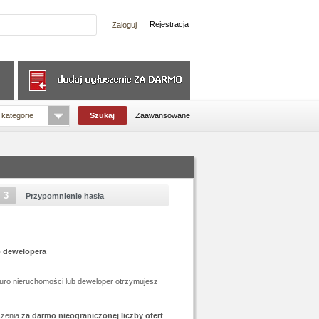
Rejestracja
 kategorie
Zaawansowane
3
Przypomnienie hasła
b dewelopera
biuro nieruchomości lub deweloper otrzymujesz
czenia
za darmo nieograniczonej liczby ofert