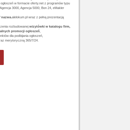
ogłoszeń w formacie oferty.net z programów typu
 Agencja 3000, Agencja 5000, Bon 24, eMakler
W
nazwa.
alelokum.pl wraz z pełną prezentacją
czenia rozbudowanej
wizytówki w katalogu firm,
alnych promocji ogłoszeń
,
nktów dla podbijania ogłoszeń,
raz merytoryczną 365/7/24.