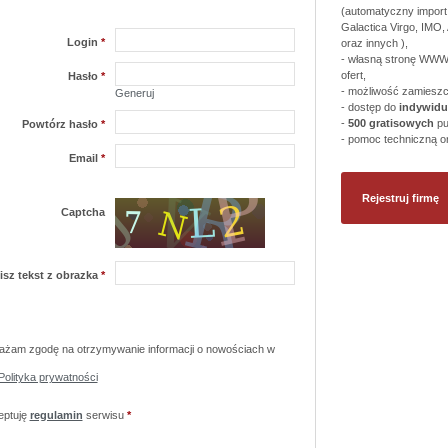
(automatyczny import 
Galactica Virgo, IMO,
Login
*
oraz innych ),
- własną stronę WW
ofert,
Hasło
*
- możliwość zamiesz
Generuj
- dostęp do
indywidu
-
500 gratisowych
pu
Powtórz hasło
*
- pomoc techniczną o
Email
*
Rejestruj firmę
Captcha
isz tekst z obrazka
*
żam zgodę na otrzymywanie informacji o nowościach w
Polityka prywatności
ptuję
regulamin
serwisu
*