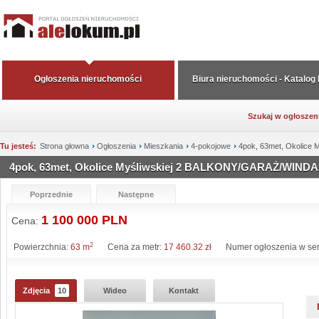
Ogłoszenia nieruchomości
Biura nieruchomości - Katalog
Szukaj w ogłoszen
Tu jesteś:
Strona głowna
Ogłoszenia
Mieszkania
4-pokojowe
4pok, 63met, Okolice
4pok, 63met, Okolice Myśliwskiej 2 BALKONY/GARAŻ/WINDA
Poprzednie
Następne
1 100 000 PLN
Cena:
2
Powierzchnia:
63 m
Cena za metr:
17 460.32 zł
Numer ogłoszenia w ser
Zdjęcia
10
Wideo
Kontakt