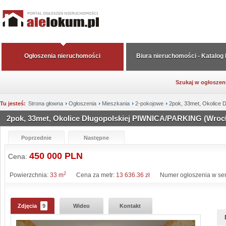
Ogłoszenia nieruchomości
Biura nieruchomości - Katalog
Szukaj w ogłoszen
Tu jesteś:
Strona głowna
Ogłoszenia
Mieszkania
2-pokojowe
2pok, 33met, Okolice
2pok, 33met, Okolice Długopolskiej PIWNICA/PARKING (Wroc
Poprzednie
Następne
450 000 PLN
Cena:
2
Powierzchnia:
33 m
Cena za metr:
13 636.36 zł
Numer ogłoszenia w ser
Zdjęcia
9
Wideo
Kontakt