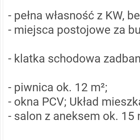
- pełna własność z KW, be
- miejsca postojowe za b
- klatka schodowa zadban
- piwnica ok. 12 m²;
- okna PCV; Układ mieszk
- salon z aneksem ok. 15 