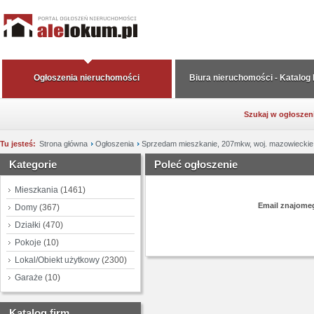
Ogłoszenia nieruchomości
Biura nieruchomości - Katalog
Szukaj w ogłoszen
Tu jesteś:
Strona główna
Ogłoszenia
Sprzedam mieszkanie, 207mkw, woj. mazowiecki
Kategorie
Poleć ogłoszenie
Mieszkania
(1461)
Email znajom
Domy
(367)
Działki
(470)
Pokoje
(10)
Lokal/Obiekt użytkowy
(2300)
Garaże
(10)
Katalog firm