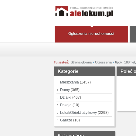
Ogłoszenia nieruchomości
Tu jesteś:
Strona główna
Ogłoszenia
6pok, 188me
Kategorie
Poleć 
Mieszkania
(1457)
Domy
(365)
Działki
(467)
Pokoje
(10)
Lokal/Obiekt użytkowy
(2298)
Garaże
(10)
Katalog firm