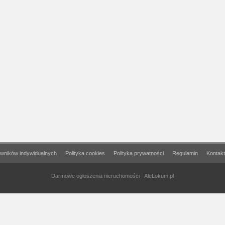
wników indywidualnych
Polityka cookies
Polityka prywatności
Regulamin
Kontakt
Darmowe ogłoszenia nieruchomości - AleLokum.pl