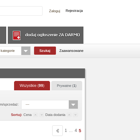
Rejestracja
 kategorie
Zaawansowane
Wszystkie (
99
)
Prywatne (
1
)
m/sprzedaż:
---
Sortuj:
Cena
Data dodania
1
…
4
5