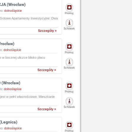
JA (Wrocław)
wo:
dolnośląskie
Promuj
ę!Gotowe Apartamenty Inwestycyjne: Dwa
Schowek
Szczegóły »
rocław)
o:
dolnośląskie
Promuj
w bocznej uliczce blisko placu
Schowek
Szczegóły »
 (Wrocław)
wo:
dolnośląskie
Promuj
jest w pełni własnościowe. Mieszkanie
Schowek
Szczegóły »
(Legnica)
wo:
dolnośląskie
Promuj