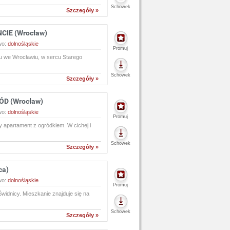
Schowek
Szczegóły »
CIE (Wrocław)
wo:
dolnośląskie
Promuj
 we Wrocławiu, w sercu Starego
Schowek
Szczegóły »
ÓD (Wrocław)
wo:
dolnośląskie
Promuj
apartament z ogródkiem. W cichej i
Schowek
Szczegóły »
ca)
wo:
dolnośląskie
Promuj
idnicy. Mieszkanie znajduje się na
Schowek
Szczegóły »