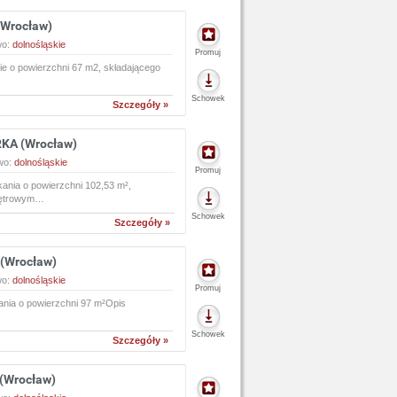
Wrocław)
wo:
dolnośląskie
Promuj
nie o powierzchni 67 m2, składającego
Schowek
Szczegóły »
KA (Wrocław)
wo:
dolnośląskie
Promuj
ania o powierzchni 102,53 m²,
piętrowym…
Schowek
Szczegóły »
 (Wrocław)
wo:
dolnośląskie
Promuj
nia o powierzchni 97 m²Opis
Schowek
Szczegóły »
 (Wrocław)