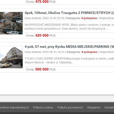
475 000
Cena:
PLN
4pok, 106met, Okolice Traugutta 2 PIWNICE/STRYCH (
Data dodania: 2022-11-04 22:34 |
Kategoria:
4-pokojowe
|
Województ
NA SPRZEDAŻ MIESZKANIE 4POK, Blisko parku i centrum. 4 pokoje, wc
pomieszczenie gospodarcze. Dwie piwnice, strych do dyspozycji. …
420 000
Cena:
PLN
4 pok, 57 met, przy Rynku MEDIA MIEJSKIE/PARKING (
Data dodania: 2022-06-21 18:14 |
Kategoria:
4-pokojowe
|
Województ
TYLKO U NAS SUPER OFERTA!Mieszkanie 4-pokojowe w niskim, zadba
Starym Mieście - okolice ul. Oławskiej…
500 000
Cena:
PLN
wników indywidualnych
Polityka cookies
Polityka prywatności
Regulamin
Kontakt