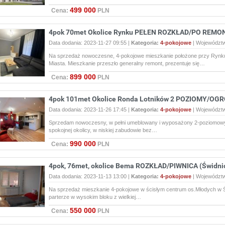
499 000
Cena:
PLN
4pok 70met Okolice Rynku PEŁEN ROZKŁAD/PO REMON
Data dodania: 2023-11-27 09:55 |
Kategoria:
4-pokojowe
|
Województ
Na sprzedaż nowoczesne, 4-pokojowe mieszkanie położone przy Rynku
Miasta. Mieszkanie przeszło generalny remont, prezentuje się…
899 000
Cena:
PLN
4pok 101met Okolice Ronda Lotników 2 POZIOMY/OGR
Data dodania: 2023-11-26 17:45 |
Kategoria:
4-pokojowe
|
Województ
Sprzedam nowoczesny, w pełni umeblowany i wyposażony 2-poziomowy 
spokojnej okolicy, w niskiej zabudowie bez…
990 000
Cena:
PLN
4pok, 76met, okolice Bema ROZKŁAD/PIWNICA (Świdni
Data dodania: 2023-11-13 13:00 |
Kategoria:
4-pokojowe
|
Województ
Na sprzedaż mieszkanie 4-pokojowe w ścisłym centrum os.Młodych w Św
parterze w wysokim bloku z wielkiej…
550 000
Cena:
PLN