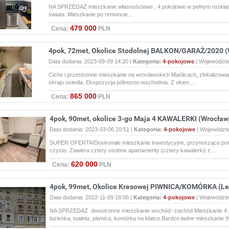
NA SPRZEDAŻ mieszkanie własnościowe , 4 pokojowe w pełnym rozkładz
świata. Mieszkanie po remoncie…
479 000
Cena:
PLN
4pok, 72met, Okolice Stodolnej BALKON/GARAŻ/2020 (
Data dodania: 2023-09-09 14:20 |
Kategoria:
4-pokojowe
|
Województ
Ciche i przestronne mieszkanie na wrocławskich Maślicach, zlokalizowan
skraju osiedla. Ekspozycja północno-wschodnia. Z okien…
865 000
Cena:
PLN
4pok, 90met, okolice 3-go Maja 4 KAWALERKI (Wrocław
Data dodania: 2023-03-06 20:51 |
Kategoria:
4-pokojowe
|
Województ
SUPER OFERTA!Doskonałe mieszkanie inwestycyjne, przynoszące pon
czysto. Zawiera cztery osobne apartamenty (cztery kawalerki) z…
620 000
Cena:
PLN
4pok, 99met, Okolice Kresowej PIWNICA/KOMÓRKA (Le
Data dodania: 2022-11-09 18:06 |
Kategoria:
4-pokojowe
|
Województ
NA SPRZEDAŻ dwustronne mieszkanie wschód -zachód Mieszkanie 4 p
łazienka, toaleta, piwnica, komórka na klatce.Bardzo ładne mieszkanie