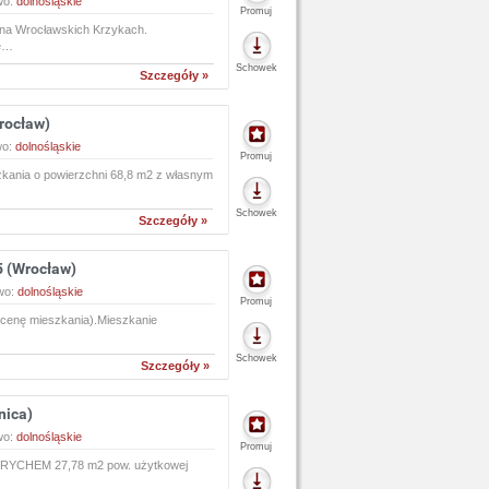
wo:
dolnośląskie
Promuj
 na Wrocławskich Krzykach.
ie…
Schowek
Szczegóły »
rocław)
wo:
dolnośląskie
Promuj
zkania o powierzchni 68,8 m2 z własnym
Schowek
Szczegóły »
 (Wrocław)
wo:
dolnośląskie
Promuj
cenę mieszkania).Mieszkanie
Schowek
Szczegóły »
nica)
wo:
dolnośląskie
Promuj
CHEM 27,78 m2 pow. użytkowej