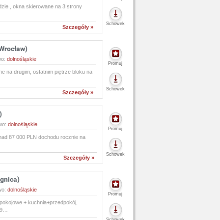
ie , okna skierowane na 3 strony
Schowek
Szczegóły »
Wrocław)
wo:
dolnośląskie
Promuj
e na drugim, ostatnim piętrze bloku na
Schowek
Szczegóły »
)
wo:
dolnośląskie
Promuj
ad 87 000 PLN dochodu rocznie na
Schowek
Szczegóły »
gnica)
wo:
dolnośląskie
Promuj
okojowe + kuchnia+przedpokój,
 99…
Schowek