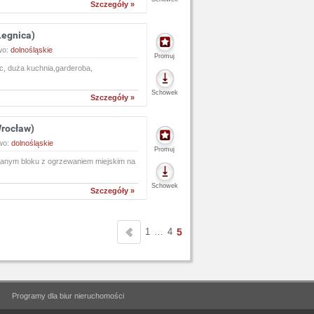
Szczegóły »
Legnica)
wo:
dolnośląskie
Promuj
, duża kuchnia,garderoba,
Schowek
Szczegóły »
Wrocław)
wo:
dolnośląskie
Promuj
nym bloku z ogrzewaniem miejskim na
Schowek
Szczegóły »
1
…
4
5
Programy dla biur nieruchomości