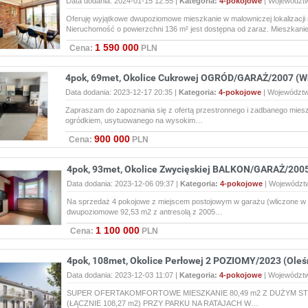
Data dodania: 2024-01-15 12:55 |
Kategoria:
4-pokojowe
|
Województ
Oferuję wyjątkowe dwupoziomowe mieszkanie w malowniczej lokalizacji
Nieruchomość o powierzchni 136 m² jest dostępna od zaraz. Mieszkan
1 590 000
Cena:
PLN
4pok, 69met, Okolice Cukrowej OGRÓD/GARAŻ/2007 (W
Data dodania: 2023-12-17 20:35 |
Kategoria:
4-pokojowe
|
Województ
Zapraszam do zapoznania się z ofertą przestronnego i zadbanego mies
ogródkiem, usytuowanego na wysokim…
900 000
Cena:
PLN
4pok, 93met, Okolice Zwycięskiej BALKON/GARAŻ/2005
Data dodania: 2023-12-06 09:37 |
Kategoria:
4-pokojowe
|
Województ
Na sprzedaż 4 pokojowe z miejscem postojowym w garażu (wliczone w 
dwupoziomowe 92,53 m2 z antresolą z 2005…
1 100 000
Cena:
PLN
4pok, 108met, Okolice Perłowej 2 POZIOMY/2023 (Oleś
Data dodania: 2023-12-03 11:07 |
Kategoria:
4-pokojowe
|
Województ
SUPER OFERTAKOMFORTOWE MIESZKANIE 80,49 m2 Z DUŻYM STRY
(ŁĄCZNIE 108,27 m2) PRZY PARKU NA RATAJACH W…