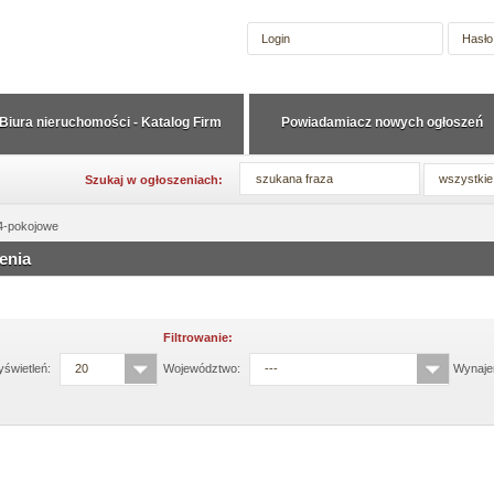
Biura nieruchomości - Katalog Firm
Powiadamiacz nowych ogłoszeń
wszystkie
Szukaj w ogłoszeniach:
4-pokojowe
enia
Filtrowanie:
świetleń:
20
Województwo:
---
Wynaje