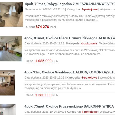
4pok, 70met, Robyg Jagodno 2 MIESZKANIA/INWESTYC
Data dodania: 2023-11-13 11:10 |
Kategoria:
4-pokojowe
|
Województ
Poszukujesz atrakcyjnej inwestycji? Mamy dla Ciebie wyjątkową okazj
mieszkania o powierzchni 35 m2 każde, każde z dwoma…
874 276
Cena:
PLN
4pok, 81met, Okolice Placu Grunwaldzkiego BALKON (W
Data dodania: 2023-11-06 11:22 |
Kategoria:
4-pokojowe
|
Województw
Na sprzedaż mieszkanie 4pokojowe w centrum Wrocławia, zlokalizowane 
Grunwaldzkiego. To dwustronne mieszkanie, co oznacza, że…
1 085 000
Cena:
PLN
4pok 91m, Okolice Vivaldiego BALKON/KOMÓRKA/2010
Data dodania: 2023-11-05 17:32 |
Kategoria:
4-pokojowe
|
Województ
Na sprzedaż jest przepiękne, komfortowe mieszkanie 4-pokojowe, które 
znajduje się na pierwszym piętrze budynku w…
1 280 000
Cena:
PLN
4pok, 75met, Okolice Pruszyńskiego BALKON/PIWNICA 
Data dodania: 2023-10-24 20:09 |
Kategoria:
4-pokojowe
|
Województ